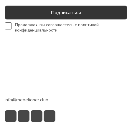
Подписаться
Продолжая, вы соглашаетесь с
политикой
конфиденциальности
Интернет-магазин
Сотрудничество
Помощь
+7 918 922 50 45
info@mebelioner.club