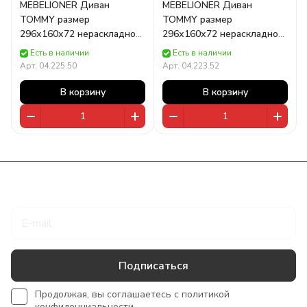
MEBELIONER Диван
MEBELIONER Диван
TOMMY размер
TOMMY размер
296х160х72 нераскладной
296х160х72 нераскладной
бежевый
светло-бежевый
Есть в наличии
Есть в наличии
Арт.
04.225.50
Арт.
04.223.52
В корзину
В корзину
Подписаться
на новости и акции
Подписаться
Продолжая, вы соглашаетесь с
политикой
конфиденциальности