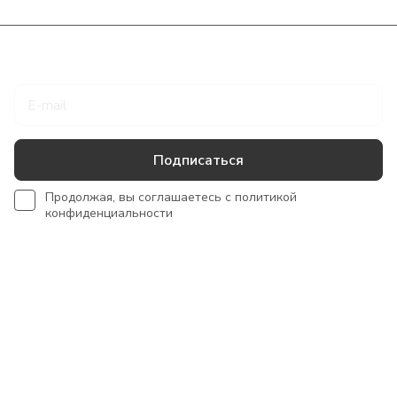
Подписаться
на новости и акции
Подписаться
Продолжая, вы соглашаетесь с
политикой
конфиденциальности
Интернет-магазин
Сотрудничество
Помощь
+7 918 922 50 45